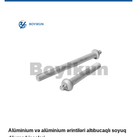
Alüminium və alüminium ərintiləri altıbucaqlı soyuq