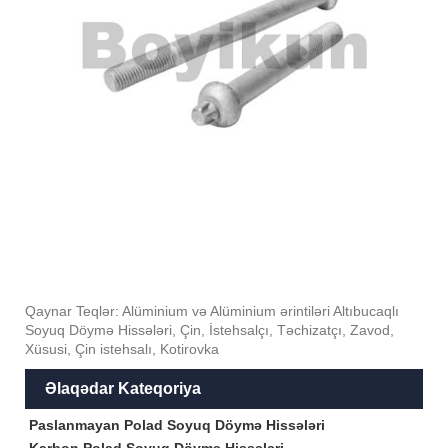
Qaynar Teqlər: Alüminium və Alüminium ərintiləri Altıbucaqlı
Soyuq Döymə Hissələri, Çin, İstehsalçı, Təchizatçı, Zavod,
Xüsusi, Çin istehsalı, Kotirovka
Əlaqədar Kateqoriya
Paslanmayan Polad Soyuq Döymə Hissələri