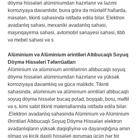
döymə hissələri alüminiumdan hazırlanır və lazımi
korroziyaya davamlıdır, buna görə də müxtəlif hallarda,
məsələn, tikinti sahəsində istifadə edilə bilər. Elektron
avadanlıq sahəsi, mexaniki avadanlıq sahəsi,
maşınqayırma sahəsi, avtomobil sənayesi sahəsi, tibb
və mebel sahəsi və s
Alüminium və Alüminium ərintiləri Altıbucaqlı Soyuq
Döymə Hissələri Təfərrüatları
Alüminium və alüminium ərintilərinin altıbucaqlı soyuq
döymə hissələri alüminiumdan hazırlanır və yüksək
korroziyaya davamlılıq və gücə malikdir. Tikinti
sahəsində, alüminium və alüminium ərintiləri altıbucaqlı
soyuq döymə hissələr bucaq polad, boşqab, boru, məftil
və s. kimi sabit tikinti materiallarında istifadə edilə bilər.
.Elektron avadanlıq sahəsində Alüminium və Alüminium
Ərintiləri Altıbucaqlı Soyuq Döymə Hissələri elektron
avadanlıqların yüksək dəqiqliyinə və dayanıqlığına əmin
olmaq və kiçik daxili hissələri qorumaq üçün hər bir