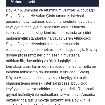
Məhsul təsviri
Boyikun Alüminium və Alüminium Ərintiləri Altıbucaqlı
Soyuq Döymə Hissələri Çinin tanınmış istehsal
gücündən qaynaqlanan dəqiq mühəndisliyin və üstün
keyfiyyətin mahiyyətini təcəssüm etdirir. Nüfuzlu
istehsalçı və təchizatçı kimi biz illər ərzində ən ciddi
mükəmməllik standartlarına cavab verən Altıbucaqlı
Soyuq Döymə Hissələrinin hazırlanmasında
ixtisaslaşmaq üçün sənətimizi təkmilləşdirmişik. Soyuq
döymə prosesimiz hər bir hissənin müstəsna
möhkəmlik, davamlılıq və ölçü dəqiqliyi ilə
formalaşmasını təmin edir, nəticədə məhsullar hətta ən
tələbkar tətbiqlərdə də üstündür. Altıbucaqlı Soyuq
Döymə Hissələrimizin ən yüksək keyfiyyətə malik
olmasını təmin edərək, istehsal prosesi boyu ciddi
keyfiyyətə nəzarət tədbirlərinə riayət edirik. Rəqabətli
qiymət üstünlüyü ilə məhsullarımız Avropa və Amerika
bazarlarında güclü mövqe qazanmışdır. Boyikun ilə