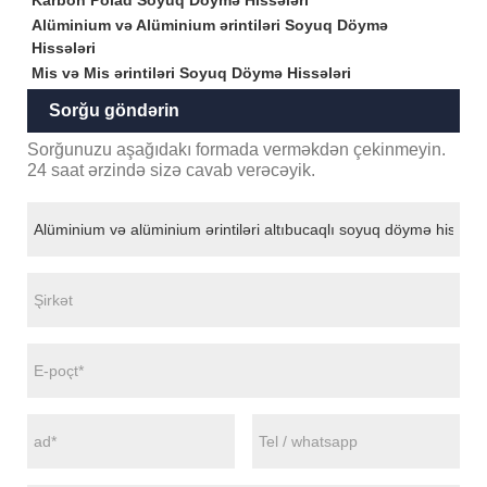
Karbon Polad Soyuq Döymə Hissələri
Alüminium və Alüminium ərintiləri Soyuq Döymə
Hissələri
Mis və Mis ərintiləri Soyuq Döymə Hissələri
Sorğu göndərin
Sorğunuzu aşağıdakı formada verməkdən çekinmeyin.
24 saat ərzində sizə cavab verəcəyik.