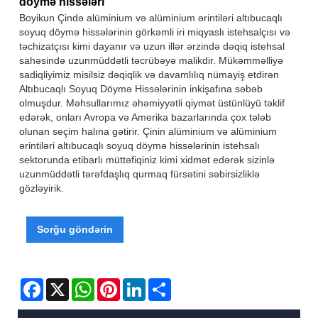
döymə hissələri
Boyikun Çində alüminium və alüminium ərintiləri altıbucaqlı
soyuq döymə hissələrinin görkəmli iri miqyaslı istehsalçısı və
təchizatçısı kimi dayanır və uzun illər ərzində dəqiq istehsal
sahəsində uzunmüddətli təcrübəyə malikdir. Mükəmməlliyə
sadiqliyimiz misilsiz dəqiqlik və davamlılıq nümayiş etdirən
Altıbucaqlı Soyuq Döymə Hissələrinin inkişafına səbəb
olmuşdur. Məhsullarımız əhəmiyyətli qiymət üstünlüyü təklif
edərək, onları Avropa və Amerika bazarlarında çox tələb
olunan seçim halına gətirir. Çinin alüminium və alüminium
ərintiləri altıbucaqlı soyuq döymə hissələrinin istehsalı
sektorunda etibarlı müttəfiqiniz kimi xidmət edərək sizinlə
uzunmüddətli tərəfdaşlıq qurmaq fürsətini səbirsizliklə
gözləyirik.
Sorğu göndərin
Facebook
X
WhatsApp
Pinterest
LinkedIn
Share