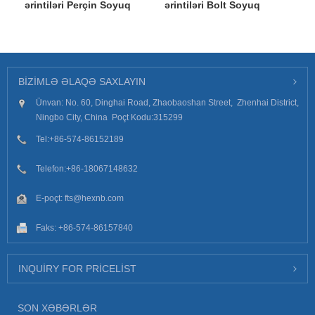
ərintiləri Perçin Soyuq
ərintiləri Bolt Soyuq
Döymə Hissələri
Döymə Hissələri
BIZIMLƏ ƏLAQƏ SAXLAYIN
Ünvan: No. 60, Dinghai Road, Zhaobaoshan Street, Zhenhai District,
Ningbo City, China Poçt Kodu:315299
Tel:
+86-574-86152189
Telefon:
+86-18067148632
E-poçt:
fts@hexnb.com
Faks: +86-574-86157840
INQUIRY FOR PRICELIST
SON XƏBƏRLƏR