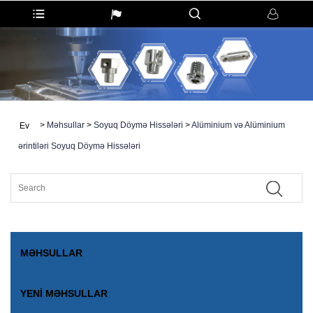
>
Məhsullar
>
Soyuq Döymə Hissələri
>
Alüminium və Alüminium
Ev
ərintiləri Soyuq Döymə Hissələri
MƏHSULLAR
YENI MƏHSULLAR