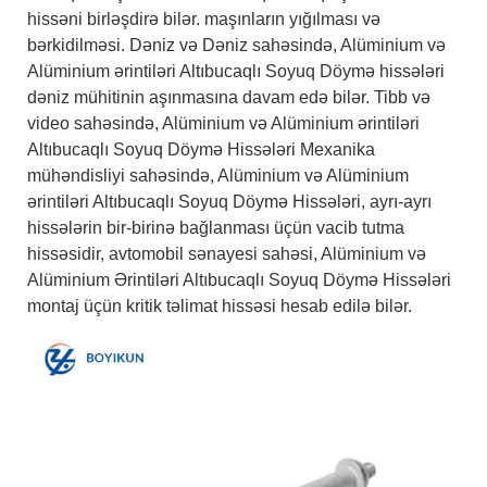
hissəni birləşdirə bilər. maşınların yığılması və
bərkidilməsi. Dəniz və Dəniz sahəsində, Alüminium və
Alüminium ərintiləri Altıbucaqlı Soyuq Döymə hissələri
dəniz mühitinin aşınmasına davam edə bilər. Tibb və
video sahəsində, Alüminium və Alüminium ərintiləri
Altıbucaqlı Soyuq Döymə Hissələri Mexanika
mühəndisliyi sahəsində, Alüminium və Alüminium
ərintiləri Altıbucaqlı Soyuq Döymə Hissələri, ayrı-ayrı
hissələrin bir-birinə bağlanması üçün vacib tutma
hissəsidir, avtomobil sənayesi sahəsi, Alüminium və
Alüminium Ərintiləri Altıbucaqlı Soyuq Döymə Hissələri
montaj üçün kritik təlimat hissəsi hesab edilə bilər.