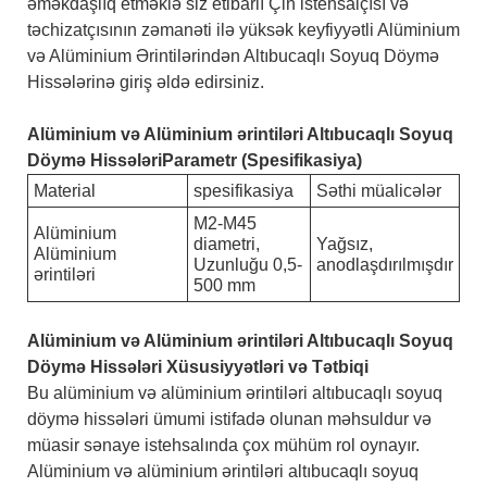
əməkdaşlıq etməklə siz etibarlı Çin istehsalçısı və
təchizatçısının zəmanəti ilə yüksək keyfiyyətli Alüminium
və Alüminium Ərintilərindən Altıbucaqlı Soyuq Döymə
Hissələrinə giriş əldə edirsiniz.
Alüminium və Alüminium ərintiləri Altıbucaqlı Soyuq
Döymə HissələriParametr (Spesifikasiya)
Material
spesifikasiya
Səthi müalicələr
M2-M45
Alüminium
diametri,
Yağsız,
Alüminium
Uzunluğu 0,5-
anodlaşdırılmışdır
ərintiləri
500 mm
Alüminium və Alüminium ərintiləri Altıbucaqlı Soyuq
Döymə Hissələri Xüsusiyyətləri və Tətbiqi
Bu alüminium və alüminium ərintiləri altıbucaqlı soyuq
döymə hissələri ümumi istifadə olunan məhsuldur və
müasir sənaye istehsalında çox mühüm rol oynayır.
Alüminium və alüminium ərintiləri altıbucaqlı soyuq